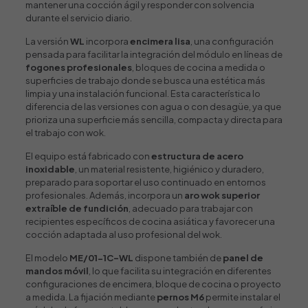
mantener una cocción ágil y responder con solvencia
durante el servicio diario.
La versión
WL
incorpora
encimera lisa
, una configuración
pensada para facilitar la integración del módulo en líneas de
fogones profesionales
, bloques de cocina a medida o
superficies de trabajo donde se busca una estética más
limpia y una instalación funcional. Esta característica lo
diferencia de las versiones con agua o con desagüe, ya que
prioriza una superficie más sencilla, compacta y directa para
el trabajo con wok.
El equipo está fabricado con
estructura de acero
inoxidable
, un material resistente, higiénico y duradero,
preparado para soportar el uso continuado en entornos
profesionales. Además, incorpora un
aro
wok superior
extraíble de fundición
, adecuado para trabajar con
recipientes específicos de cocina asiática y favorecer una
cocción adaptada al uso profesional del wok.
El modelo
ME/01-1C-WL
dispone también de
panel de
mandos móvil
, lo que facilita su integración en diferentes
configuraciones de encimera, bloque de cocina o proyecto
a medida. La fijación mediante
pernos M6
permite instalar el