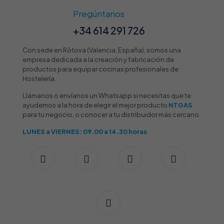
Pregúntanos
+34 614 291 726
Con sede en Ròtova (Valencia, España), somos una
empresa dedicada a la creación y fabricación de
productos para equipar cocinas profesionales de
Hostelería.
Llámanos o envíanos un Whatsapp si necesitas que te
ayudemos a la hora de elegir el mejor producto
NTGAS
para tu negocio, o conocer a tu distribuidor más cercano.
LUNES a VIERNES: 09.00 a 14.30 horas