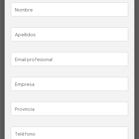
Un quemador wok de
14 kW
ofrece la potencia necesaria
para trabajar con llama directa, salteados rápidos y
cocciones intensas en cocina asiática profesional. Es una
opción equilibrada para negocios que necesitan
rendimiento, pero no requieren la máxima potencia de los
modelos superiores.
En la cocina wok, la potencia permite alcanzar rápidamente
la temperatura de trabajo, mantener la textura de los
ingredientes y conseguir elaboraciones con el carácter
propio de esta técnica: cocción rápida, producto marcado
y acabado jugoso.
Preguntas frecuentes
sobre el Quemador
Wok a Gas Encastrable
NTGAS ME/01-1C-WL