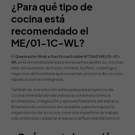
¿Para qué tipo de
cocina está
recomendado el
ME/01-1C-WL?
El
Quemador Wok a Gas Encastrable NTGAS ME/01-1C-
WL
está recomendado para restaurantes asiáticos, cocinas
wok, restaurantes de fusión, hoteles, buffets, caterings y
negocios de hostelería que necesitan una zona de cocción
rápida, potente e integrada.
También es una solución adecuada para proyectos de
cocina a medida donde se busca combinar potencia,
encimera lisa, integración y aprovechamiento del espacio.
Al tratarse de un módulo encastrable, permite mejorar la
organización de la cocina, crear una superficie de trabajo
más ordenada y adaptar el espacio al flujo real del servicio.