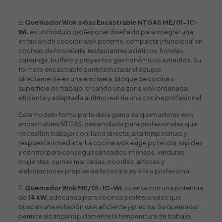
El
Quemador Wok a Gas Encastrable NTGAS ME/01-1C-
WL
es un módulo profesional diseñado para integrar una
estación de cocción wok potente, compacta y funcional en
cocinas de hostelería, restaurantes asiáticos, hoteles,
caterings, buffets y proyectos gastronómicos a medida. Su
formato encastrable permite instalar el equipo
directamente en una encimera, bloque de cocina o
superficie de trabajo, creando una zona wok ordenada,
eficiente y adaptada al ritmo real de una cocina profesional.
Este modelo forma parte de la gama de quemadores wok
encastrables NTGAS, desarrollada para profesionales que
necesitan trabajar con llama directa, alta temperatura y
respuesta inmediata. La cocina wok exige potencia, rapidez
y control para conseguir salteados intensos, verduras
crujientes, carnes marcadas, noodles, arroces y
elaboraciones propias de la cocina asiática profesional.
El
Quemador Wok
ME/01-1C-WL
cuenta con una potencia
de
14 kW
, adecuada para cocinas profesionales que
buscan una estación wok eficiente y precisa. Su quemador
permite alcanzar rápidamente la temperatura de trabajo,