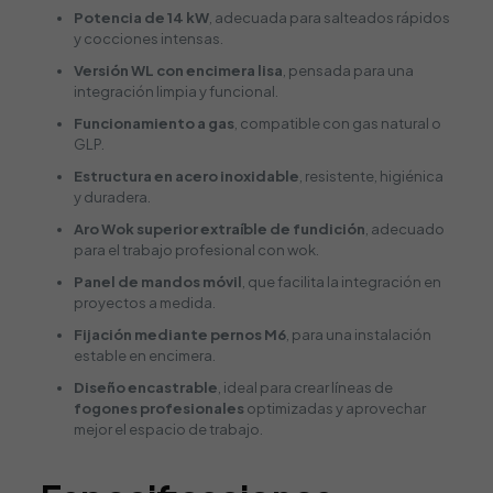
Potencia de 14 kW
, adecuada para salteados rápidos
y cocciones intensas.
Versión WL con encimera lisa
, pensada para una
integración limpia y funcional.
Funcionamiento a gas
, compatible con gas natural o
GLP.
Estructura en acero inoxidable
, resistente, higiénica
y duradera.
Aro Wok superior extraíble de fundición
, adecuado
para el trabajo profesional con wok.
Panel de mandos móvil
, que facilita la integración en
proyectos a medida.
Fijación mediante pernos M6
, para una instalación
estable en encimera.
Diseño encastrable
, ideal para crear líneas de
fogones profesionales
optimizadas y aprovechar
mejor el espacio de trabajo.