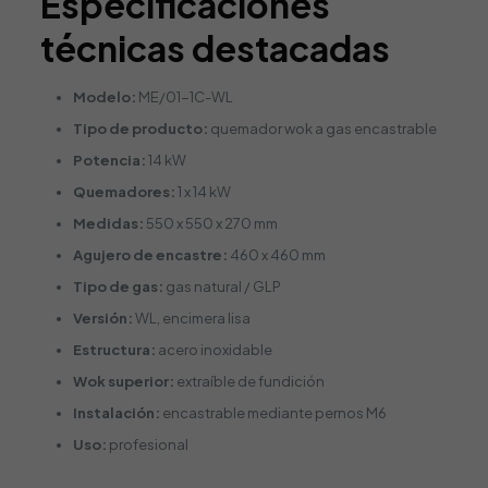
Especificaciones
técnicas destacadas
Modelo:
ME/01-1C-WL
Tipo de producto:
quemador wok a gas encastrable
Potencia:
14 kW
Quemadores:
1 x 14 kW
Medidas:
550 x 550 x 270 mm
Agujero de encastre:
460 x 460 mm
Tipo de gas:
gas natural / GLP
Versión:
WL, encimera lisa
Estructura:
acero inoxidable
Wok superior:
extraíble de fundición
Instalación:
encastrable mediante pernos M6
Uso:
profesional