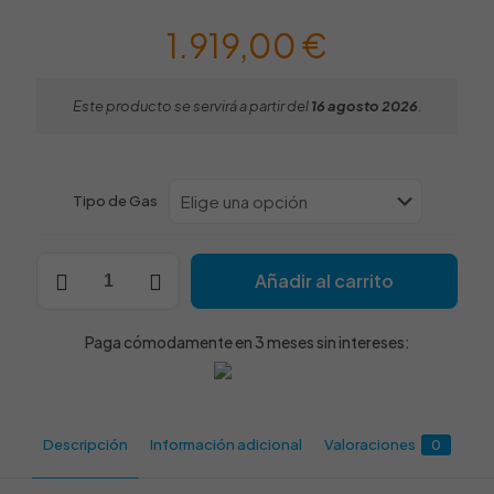
1.919,00
€
Este producto se servirá a partir del
16 agosto 2026
.
Tipo de Gas
Quemador
Añadir al carrito
Wok
a
Gas
Paga cómodamente en 3 meses sin intereses:
Encastrable
NTGAS
ME/01-
1C-
WL
Descripción
Información adicional
Valoraciones
0
cantidad