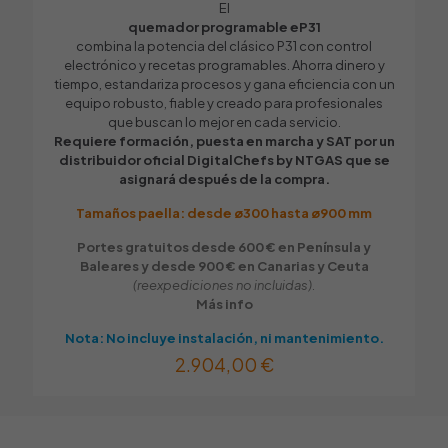
El
quemador programable eP31
combina la potencia del clásico P31 con control
electrónico y recetas programables. Ahorra dinero y
tiempo, estandariza procesos y gana eficiencia con un
equipo robusto, fiable y creado para profesionales
que buscan lo mejor en cada servicio.
Requiere formación, puesta en marcha y SAT por un
distribuidor oficial DigitalChefs by NTGAS que se
asignará después de la compra.
Tamaños paella: desde ø300 hasta ø900 mm
Portes gratuitos desde 600 € en Península y
Baleares y desde 900 € en Canarias y Ceuta
(reexpediciones no incluidas).
Más info
Nota: No incluye instalación, ni mantenimiento.
2.904,00
€