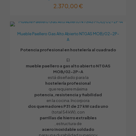
SÍ
Guarda mi nombre, correo electrónico y web en este
2.370,00
€
navegador para la próxima vez que comente.
Entrada de gas reversible
SÍ
Peso (Kg)
Mueble Paellero Gas Alto Abierto NTGAS MOB/02-2P-
–
A
Potencia profesional en hostelería al cuadrado
El
mueble paellero a gas alto abierto NTGAS
MOB/02-2P-A
está diseñado para la
hostelería profesional
que requiere máxima
potencia, resistencia y fiabilidad
en la cocina. Incorpora
dos quemadores P31 de 27 kW cada uno
(total 54 kW), con
parrillas de hierro extraíbles
, estructura de
acero inoxidable soldado
para una durabilidad superior y