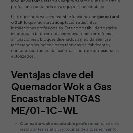
módulo de forma estable y segura dentro de una superficie
profesional preparada para equipos encastrables.
Este quemador wok encastrable funciona con
gas natural
o GLP
, lo que facilita su adaptación a distintas
instalaciones profesionales. Esta compatibilidad permite
incorporarlo tanto en cocinas nuevas como en reformas,
ampliaciones o bloques diseñados a medida, siempre
respetando las indicaciones técnicas del fabricante y
contando con una instalación realizada por profesionales
autorizados.
Ventajas clave del
Quemador Wok a Gas
Encastrable NTGAS
ME/01-1C-WL
Quemador wok encastrable profesional
, ideal para
restaurantes asiáticos y cocinas de alto rendimiento.