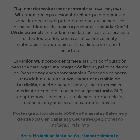
El
Quemador Wok a Gas Encastrable NTGAS ME/01-1C-
WL
es un módulo profesional diseñado para integrar una
zona de cocción wok potente, compacta y funcional en
encimeras, bloques de cocina o proyectos a medida. Con
14
kW de potencia
, ofrece la intensidad térmica necesaria para
salteados rápidos, cocina asiática profesional y
elaboraciones que requieren llama directa y respuesta
inmediata.
La versión
WL
incorpora
encimera lisa
, una configuración
pensada para lograr una integración limpia y práctica dentro
de líneas de
fogones profesionales
. Fabricado en
acero
inoxidable
, cuenta con
wok superior extraíble de
fundición
, panel de mandos móvil y fijación a encimera
mediante pernos M6. Funciona con
gas natural o GLP
,
adaptándose a diferentes instalaciones de hostelería,
restauración y cocinas asiáticas profesionales.
Portes gratuitos desde 600 € en Península y Baleares y
desde 900 € en Canarias y Ceuta
(reexpediciones no
incluidas).
Más info
Nota: No incluye instalación, ni mantenimiento.