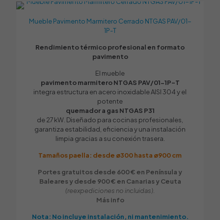
Toma de gas
Tu dirección de correo electrónico no será publicada.
Los
Mueble Pavimento Marmitero Cerrado NTGAS PAV/01-
1/2"
campos obligatorios están marcados con
*
1P-T
Tu puntuación
*
Tipo de Gas
Rendimiento térmico profesional en formato
Butano / Propano
,
Gas Natural
pavimento
Número de fuegos
El mueble
1
pavimento marmitero NTGAS PAV/01-1P-T
integra estructura en acero inoxidable AISI 304 y el
Con agua
potente
NO
quemador a gas NTGAS P31
de 27 kW. Diseñado para cocinas profesionales,
Dimensiones externas / L x An x Alt (mm)
garantiza estabilidad, eficiencia y una instalación
550 x 550 x 270
limpia gracias a su conexión trasera.
Dimensiones encastre drop-in / L x An x Alt (mm)
Tamaños paella: desde ø300 hasta ø900 cm
460 x 460
Portes gratuitos desde 600 € en Península y
Nombre
*
Baleares y desde 900 € en Canarias y Ceuta
Válvulas
(reexpediciones no incluidas).
1
Correo
Más info
electrónico
*
Termopar
Nota: No incluye instalación, ni mantenimiento.