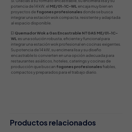
Sí. Gracias a su formato encastrable, su encimera lisa y su
potencia de 14 kW, el
ME/01-1C-WL
encaja muy bien en
proyectos de
fogones profesionales
donde se busca
integrar una estación wok compacta, resistente y adaptada
al espacio disponible.
El
Quemador Wok a Gas Encastrable NTGAS ME/01-1C-
WL
es una solución robusta, eficiente y funcional para
integrar una estación wok profesional en cocinas exigentes.
Su potencia de 14 kW, su encimera lisa y su diseño
encastrable lo convierten en una opción adecuada para
restaurantes asiáticos, hoteles, caterings y cocinas de
producción que buscan
fogones profesionales
fiables,
compactos y preparados para el trabajo diario.
Valoraciones
Tipo de producto
Quemador
,
Wok
No hay valoraciones aún.
Tipo de instalación
Sé el primero en valorar “Quemador
Encastrable
Wok a Gas Encastrable NTGAS
Productos relacionados
Potencia Quemador (kW)
ME/01-1C-WL”
14