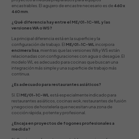
encastrables. El agujero de encastre necesario es de
460 x
460 mm
.
¿Qué diferencia hay entre el ME/01-1C-WL y las
versiones WA o WS?
La principal diferencia está en la superficie y la
configuración de trabajo. El
ME/01-1C-WL
incorpora
encimera lisa
, mientras que las versiones WA y WS están
relacionadas con configuraciones con agua o desagüe. El
modelo WL es adecuado para cocinas que buscan una
integración más simple y una superficie de trabajo más
continua.
¿Es adecuado para restaurantes asiáticos?
Sí. El
ME/01-1C-WL
está especialmente indicado para
restaurantes asiáticos, cocinas wok, restaurantes de fusión
y negocios de hostelería que necesitan una zona de
cocción rápida, potente y profesional.
¿Encaja en proyectos de fogones profesionales a
medida?