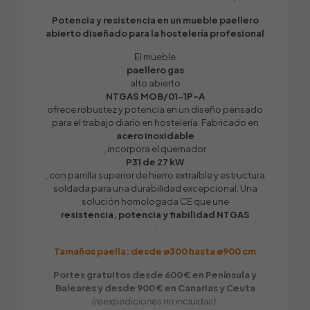
SÍ
Potencia y resistencia en un mueble paellero
Entrada de gas reversible
abierto diseñado para la hostelería profesional
SÍ
El mueble
Peso (Kg)
paellero gas
–
alto abierto
NTGAS MOB/01-1P-A
ofrece robustez y potencia en un diseño pensado
para el trabajo diario en hostelería. Fabricado en
acero inoxidable
, incorpora el quemador
P31 de 27 kW
, con parrilla superior de hierro extraíble y estructura
soldada para una durabilidad excepcional. Una
solución homologada CE que une
resistencia, potencia y fiabilidad NTGAS
.
Tamaños paella: desde ø300 hasta ø900 cm
Portes gratuitos desde 600 € en Península y
Baleares y desde 900 € en Canarias y Ceuta
(reexpediciones no incluidas).