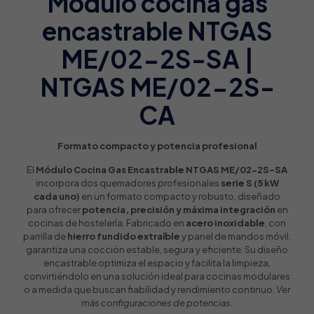
Módulo cocina gas
encastrable NTGAS
ME/02-2S-SA |
NTGAS ME/02-2S-
CA
Formato compacto y potencia profesional
El
Módulo Cocina Gas Encastrable NTGAS ME/02-2S-SA
incorpora dos quemadores profesionales
serie S (5 kW
cada uno)
en un formato compacto y robusto, diseñado
para ofrecer
potencia, precisión y máxima integración
en
cocinas de hostelería. Fabricado en
acero inoxidable
, con
parrilla de
hierro fundido extraíble
y panel de mandos móvil,
garantiza una cocción estable, segura y eficiente. Su diseño
encastrable optimiza el espacio y facilita la limpieza,
convirtiéndolo en una solución ideal para cocinas modulares
o a medida que buscan fiabilidad y rendimiento continuo.
Ver
más configuraciones de potencias.