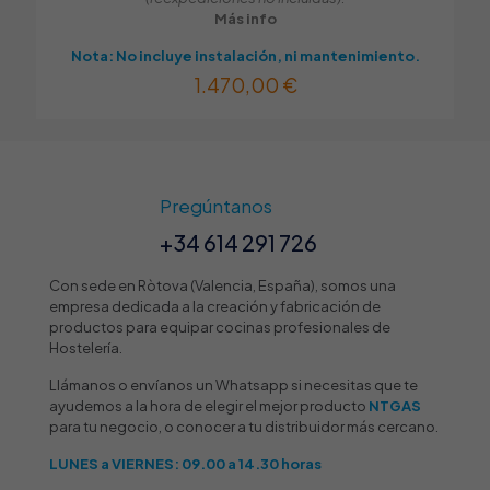
Más info
Nota: No incluye instalación, ni mantenimiento.
1.470,00
€
Pregúntanos
+34 614 291 726
Con sede en Ròtova (Valencia, España), somos una
empresa dedicada a la creación y fabricación de
productos para equipar cocinas profesionales de
Hostelería.
Llámanos o envíanos un Whatsapp si necesitas que te
ayudemos a la hora de elegir el mejor producto
NTGAS
para tu negocio, o conocer a tu distribuidor más cercano.
LUNES a VIERNES: 09.00 a 14.30 horas