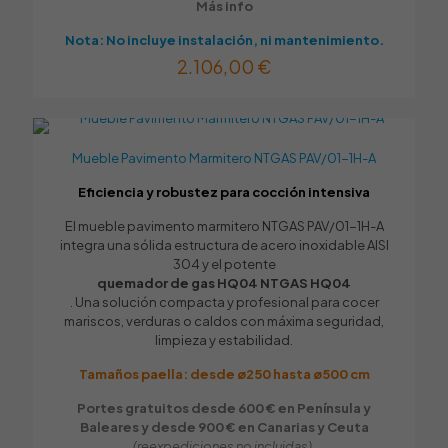
Más info
Nota: No incluye instalación, ni mantenimiento.
2.106,00
€
Mueble Pavimento Marmitero NTGAS PAV/01-1H-A
Eficiencia y robustez para cocción intensiva
El mueble pavimento marmitero NTGAS PAV/01-1H-A
integra una sólida estructura de acero inoxidable AISI
304 y el potente
quemador de gas HQ04 NTGAS HQ04
. Una solución compacta y profesional para cocer
mariscos, verduras o caldos con máxima seguridad,
limpieza y estabilidad.
Tamaños paella: desde ø250 hasta ø500 cm
Portes gratuitos desde 600 € en Península y
Baleares y desde 900 € en Canarias y Ceuta
(reexpediciones no incluidas).