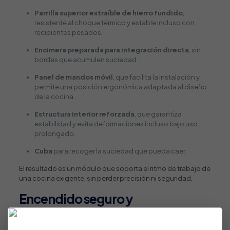
Parrilla superior extraíble de hierro fundido
,
resistente al choque térmico y estable incluso con
recipientes pesados.
Encimera preparada para integración directa
, sin
bordes que acumulen suciedad.
Panel de mandos móvil
, que facilita la instalación y
permite una posición ergonómica adaptada al diseño
de la cocina.
Estructura interior reforzada
, que garantiza
estabilidad y evita deformaciones incluso bajo uso
prolongado.
Cuba
para recoger la suciedad que pueda caer.
El resultado es un módulo que soporta el ritmo de trabajo de
una cocina exigente, sin perder precisión ni seguridad.
Encendido seguro y
funcionamiento multigas