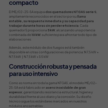
compacto
El ME/02-2S-SA equipa
dos quemadores NTGAS serie S
,
ampliamente reconocidos en el sector por su
llama
estable, su respuesta inmediata y su capacidad para
trabajar durante horas sin perder eficiencia
. Cada
quemador S proporciona
5 kW
, alcanzando una potencia
combinada de
10 kW
, suficiente para afrontar todo tipo de
elaboraciones.
Además, este módulo de dos fuegos está también
disponible en otras configuraciones de potencia: N 7,5 kW +
N 7,5 kW | N 7,5 kW + S 5 kW
Construcción robusta y pensada
para uso intensivo
Como es norma en toda la gama NTGAS, el modelo ME/02-
2S-SA está fabricado en
acero inoxidable de gran
espesor
, garantizando resistencia estructural, higiene y
durabilidad frente al uso diario y la corrosión. Su diseño
técnico sigue los estándares marcados en nuestros
módulos encastrables :