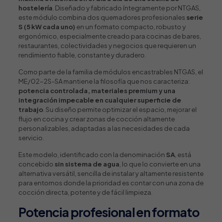
hostelería
. Diseñado y fabricado íntegramente por NTGAS,
este módulo combina dos quemadores profesionales
serie
S (5 kW cada uno)
en un formato compacto, robusto y
ergonómico, especialmente creado para cocinas de bares,
restaurantes, colectividades y negocios que requieren un
rendimiento fiable, constante y duradero.
Como parte de la familia de módulos encastrables NTGAS, el
ME/02-2S-SA mantiene la filosofía que nos caracteriza:
potencia controlada, materiales premium y una
integración impecable en cualquier superficie de
trabajo
. Su diseño permite optimizar el espacio, mejorar el
flujo en cocina y crear zonas de cocción altamente
personalizables, adaptadas a las necesidades de cada
servicio.
Este modelo, identificado con la denominación
SA
, está
concebido
sin sistema de agua
, lo que lo convierte en una
alternativa versátil, sencilla de instalar y altamente resistente
para entornos donde la prioridad es contar con una zona de
cocción directa, potente y de fácil limpieza.
Potencia profesional en formato