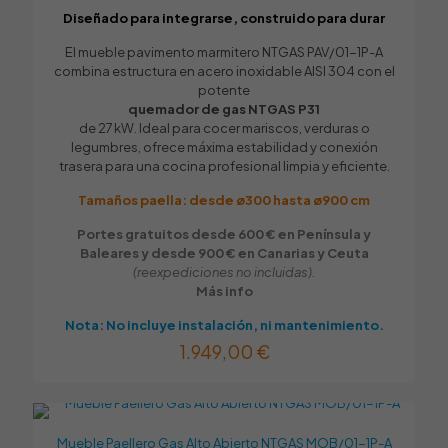
Tu dirección de correo electrónico no será publicada.
Los
Diseñado para integrarse, construido para durar
campos obligatorios están marcados con
*
Tipo de Gas
Tu puntuación
*
Butano / Propano
,
Gas Natural
El mueble pavimento marmitero NTGAS PAV/01-1P-A
combina estructura en acero inoxidable AISI 304 con el
Número de fuegos
potente
2
quemador de gas NTGAS P31
de 27 kW. Ideal para cocer mariscos, verduras o
Con agua
legumbres, ofrece máxima estabilidad y conexión
NO
,
SÍ
trasera para una cocina profesional limpia y eficiente.
Chispero
Tamaños paella: desde ø300 hasta ø900 cm
Con chispero
,
Sin chispero
Portes gratuitos desde 600 € en Península y
Baleares y desde 900 € en Canarias y Ceuta
Dimensiones externas / L x An x Alt (mm)
(reexpediciones no incluidas).
400 x 700 x 170
Más info
Dimensiones encastre drop-in / L x An x Alt (mm)
Nota: No incluye instalación, ni mantenimiento.
Nombre
*
340 x 635
1.949,00
€
Válvulas
Correo
electrónico
*
2
Guarda mi nombre, correo electrónico y web en este
Termopar
navegador para la próxima vez que comente.
Mueble Paellero Gas Alto Abierto NTGAS MOB/01-1P-A