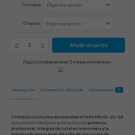
Con agua
Chispero
Módulo
Añadir al carrito
cocina
gas
encastrable
Paga cómodamente en 3 meses sin intereses:
NTGAS
ME/02-
2S-
SA
|
Descripción
Información adicional
Valoraciones
0
NTGAS
ME/02-
2S-
CA
cantidad
El
Módulo Cocina Gas Encastrable NTGAS ME/02-2S-SA
es la solución ideal para quienes buscan
potencia
profesional, integración total en la encimera y la
máxima eficiencia en el día a día de una cocina de