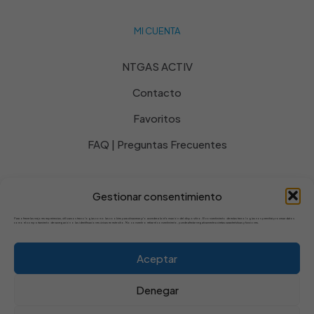
MI CUENTA
NTGAS ACTIV
Contacto
Favoritos
FAQ | Preguntas Frecuentes
Gestionar consentimiento
© 2025 Powered by NTGAS | Todos los derechos
Para ofrecer las mejores experiencias, utilizamos tecnologías como las cookies para almacenar y/o acceder a la información del dispositivo. El consentimiento de estas tecnologías nos permitirá procesar datos
como el comportamiento de navegación o las identificaciones únicas en este sitio. No consentir o retirar el consentimiento, puede afectar negativamente a ciertas características y funciones.
reservados
Aceptar
Denegar