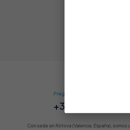
Pregúntanos
+34 614 291 726
Con sede en Ròtova (Valencia, España), somos