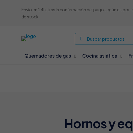
Envío en 24h. tras la confirmación del pago según disponi
de stock
Quemadores de gas
Cocina asiática
F
Hornos y eq