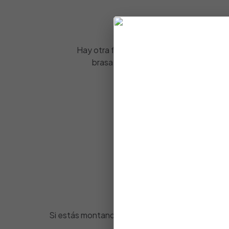
BI
Hay otra forma de cocinar con brasa. Es
brasa
NTBRAS
. Por eso, te invitamo
Cocinas
Hay u
Si estás montando tu negocio de hostelería y b
siguiendo pa