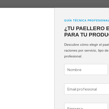
ENVENIDO AL MUNDO DE LAS BRASAS, BIENVENIDO A NTB
GUÍA TÉCNICA PROFESIONA
o es lo que pensamos en NTGAS a la hora de crear nuestra g
¿TU PAELLERO 
s a entrar a conocer como puedes ampliar la carta de tu establ
PARA TU PRODU
Descubre cómo elegir el pae
raciones por servicio, tipo d
profesional.
 y bloques de cocina
a
na cocina o bloque de cocina a medida NTGAS para cada
uscas una cocina industrial o bloque de cocina a medida más
rámetros de calidad, limpieza, seguridad, robustez, fiabilidad