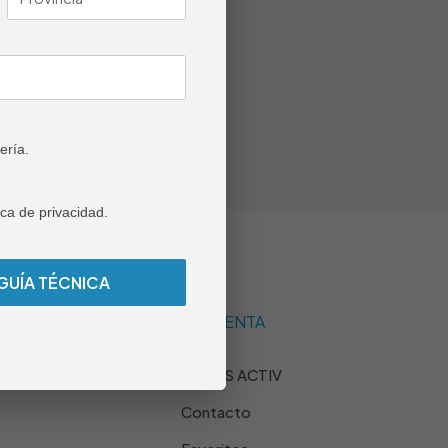
ería.
ica de privacidad.
MI CUENTA
tregas
NTGAS ACTIV
Contacto