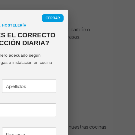
RAS
CERRAR
L HOSTELERÍA
ama de equipos profesionales de carbón o
ES EL CORRECTO
ecimiento con el sabor de las brasas.
CCIÓN DIARIA?
llero adecuado según
e gas e instalación en cocina
 medida
 chef.
 eficiente, en NTGAS diseñamos nuestras cocinas
 y ergonomía.