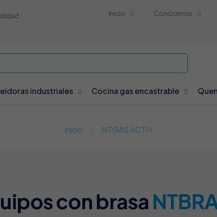
Inicio
Conócenos
bilidad
reidoras industriales
Cocina gas encastrable
Quem
Inicio
NTGAS ACTIV
uipos con brasa
NTBR