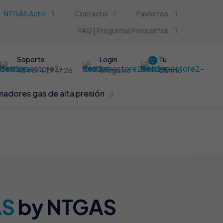
NTGAS Activ
Contacto
Favoritos
FAQ | Preguntas Frecuentes
Soporte
Login
Tu
0
+34 614 29 17 26
o registro
Carrito
adores gas de alta presión
AS
by NTGAS