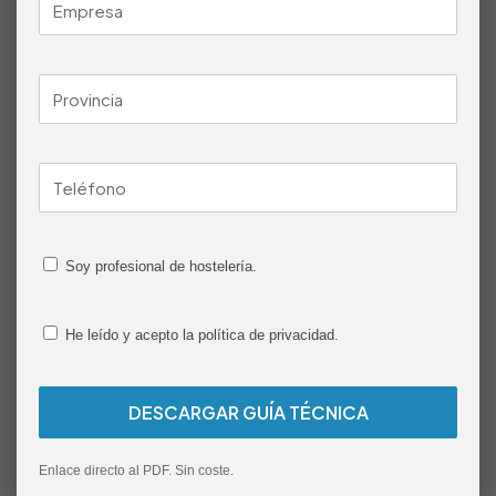
rápida, exterior marcado y producto jugoso en el interior.
Preguntas frecuentes
sobre el Quemador
Wok a Gas Encastrable
NTGAS ME/01-1V-WS
¿Qué potencia tiene el Quemador Wok NTGAS ME/01-
Soy profesional de hostelería.
1V-WS?
El modelo
ME/01-1V-WS
tiene una potencia de
21 kW
,
He leído y acepto la política de privacidad.
pensada para cocinas profesionales que necesitan alta
temperatura, respuesta rápida y rendimiento intensivo
durante el servicio.
¿Funciona con gas natural o GLP?
Sí. El
Quemador Wok a Gas Encastrable NTGAS ME/01-
Enlace directo al PDF. Sin coste.
1V-WS
puede funcionar con
gas natural o GLP
, según la