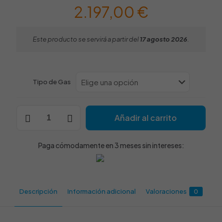
2.197,00
€
Este producto se servirá a partir del
17 agosto 2026
.
Tipo de Gas
Quemador
Añadir al carrito
Wok
a
Gas
Paga cómodamente en 3 meses sin intereses:
Encastrable
NTGAS
ME/01-
1V-
WS
Descripción
Información adicional
Valoraciones
0
cantidad