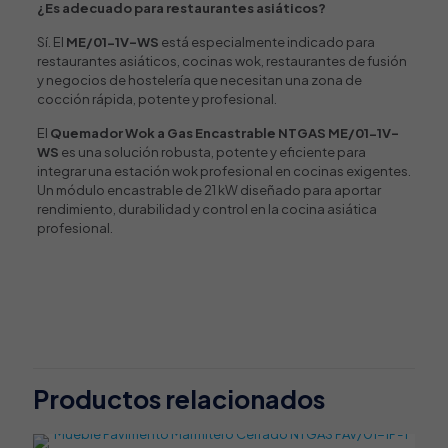
¿Es adecuado para restaurantes asiáticos?
Sí. El
ME/01-1V-WS
está especialmente indicado para
restaurantes asiáticos, cocinas wok, restaurantes de fusión
y negocios de hostelería que necesitan una zona de
cocción rápida, potente y profesional.
El
Quemador Wok a Gas Encastrable NTGAS ME/01-1V-
WS
es una solución robusta, potente y eficiente para
integrar una estación wok profesional en cocinas exigentes.
Un módulo encastrable de 21 kW diseñado para aportar
rendimiento, durabilidad y control en la cocina asiática
profesional.
Valoraciones
Tipo de producto
Quemador
,
Wok
No hay valoraciones aún.
Tipo de instalación
Sé el primero en valorar “Quemador
Encastrable
Wok a Gas Encastrable NTGAS
Productos relacionados
Potencia Quemador (kW)
ME/01-1V-WS”
21