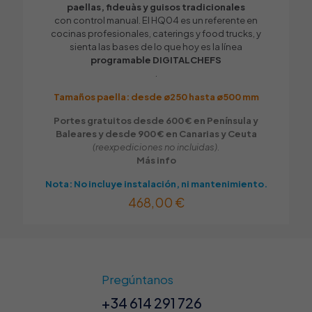
paellas, fideuàs y guisos tradicionales
con control manual. El HQ04 es un referente en
cocinas profesionales, caterings y food trucks, y
sienta las bases de lo que hoy es la línea
programable DIGITALCHEFS
.
Tamaños paella: desde ø250 hasta ø500 mm
Portes gratuitos desde 600 € en Península y
Baleares y desde 900 € en Canarias y Ceuta
(reexpediciones no incluidas).
Más info
Nota: No incluye instalación, ni mantenimiento.
468,00
€
Pregúntanos
+34 614 291 726