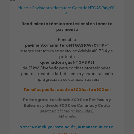
Toma de gas
Tu dirección de correo electrónico no será publicada.
Los
Mueble Pavimento Marmitero Cerrado NTGAS PAV/01-
1/2"
campos obligatorios están marcados con
*
1P-T
Tu puntuación
*
Tipo de Gas
Rendimiento térmico profesional en formato
Butano / Propano
,
Gas Natural
pavimento
Número de fuegos
El mueble
1
pavimento marmitero NTGAS PAV/01-1P-T
integra estructura en acero inoxidable AISI 304 y el
Con agua
potente
NO
quemador a gas NTGAS P31
de 27 kW. Diseñado para cocinas profesionales,
Dimensiones externas / L x An x Alt (mm)
garantiza estabilidad, eficiencia y una instalación
545 x 555 x 275
limpia gracias a su conexión trasera.
Dimensiones encastre drop-in / L x An x Alt (mm)
Tamaños paella: desde ø300 hasta ø900 cm
470 x 470
Portes gratuitos desde 600 € en Península y
Nombre
*
Baleares y desde 900 € en Canarias y Ceuta
Válvulas
(reexpediciones no incluidas).
1
Correo
Más info
electrónico
*
Termopar
Nota: No incluye instalación, ni mantenimiento.
SÍ
Guarda mi nombre, correo electrónico y web en este