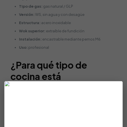
Tipo de gas:
gas natural / GLP
Versión:
WS, sin agua y con desagüe
Estructura:
acero inoxidable
Wok superior:
extraíble de fundición
Instalación:
encastrable mediante pernos M6
Uso:
profesional
¿Para qué tipo de
cocina está
recomendado el
ME/01-1V-WS?
El
Quemador Wok a Gas Encastrable NTGAS ME/01-1V-
WS
está recomendado para restaurantes asiáticos, cocinas
wok, restaurantes de fusión, hoteles, buffets, caterings y