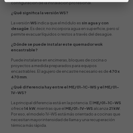
configuración de la instalación profesional.
¿Qué significa la versión WS?
La versión
WS
indica que el módulo es
sin agua y con
desagüe
. Es decir, no incorpora agua en superficie, pero sí
permite evacuar líquidos o restos a través del desagüe.
¿Dónde se puede instalar este quemador wok
encastrable?
Puede instalarse en encimeras, bloques de cocina o
proyectos a medida preparados para equipos
encastrables. El agujero de encastre necesario es de
470 x
470 mm
.
¿Qué diferencia hay entre el ME/01-1C-WS y el ME/01-
1V-WS?
La principal diferencia está en la potencia. El
ME/01-1C-WS
ofrece
14 kW
, mientras que el
ME/01-1V-WS
alcanza
21 kW
.
Por eso, el modelo 1V-WS está más orientado a cocinas que
necesitan mayor intensidad de llama y una recuperación
térmica más rápida.