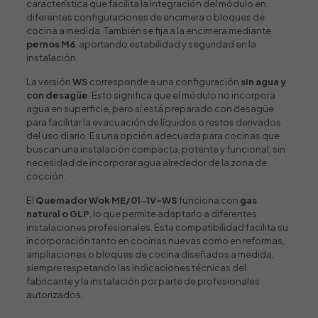
característica que facilita la integración del módulo en
diferentes configuraciones de encimera o bloques de
cocina a medida. También se fija a la encimera mediante
pernos M6
, aportando estabilidad y seguridad en la
instalación.
La versión
WS
corresponde a una configuración
sin agua y
con desagüe
. Esto significa que el módulo no incorpora
agua en superficie, pero sí está preparado con desagüe
para facilitar la evacuación de líquidos o restos derivados
del uso diario. Es una opción adecuada para cocinas que
buscan una instalación compacta, potente y funcional, sin
necesidad de incorporar agua alrededor de la zona de
cocción.
El
Quemador Wok
ME/01-1V-WS
funciona con
gas
natural o GLP
, lo que permite adaptarlo a diferentes
instalaciones profesionales. Esta compatibilidad facilita su
incorporación tanto en cocinas nuevas como en reformas,
ampliaciones o bloques de cocina diseñados a medida,
siempre respetando las indicaciones técnicas del
fabricante y la instalación por parte de profesionales
autorizados.