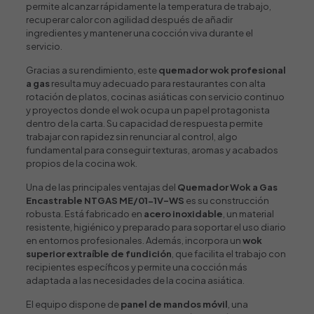
permite alcanzar rápidamente la temperatura de trabajo,
recuperar calor con agilidad después de añadir
ingredientes y mantener una cocción viva durante el
servicio.
Gracias a su rendimiento, este
quemador wok profesional
a gas
resulta muy adecuado para restaurantes con alta
rotación de platos, cocinas asiáticas con servicio continuo
y proyectos donde el wok ocupa un papel protagonista
dentro de la carta. Su capacidad de respuesta permite
trabajar con rapidez sin renunciar al control, algo
fundamental para conseguir texturas, aromas y acabados
propios de la cocina wok.
Una de las principales ventajas del
Quemador Wok a Gas
Encastrable NTGAS ME/01-1V-WS
es su construcción
robusta. Está fabricado en
acero inoxidable
, un material
resistente, higiénico y preparado para soportar el uso diario
en entornos profesionales. Además, incorpora un
wok
superior extraíble de fundición
, que facilita el trabajo con
recipientes específicos y permite una cocción más
adaptada a las necesidades de la cocina asiática.
El equipo dispone de
panel de mandos móvil
, una