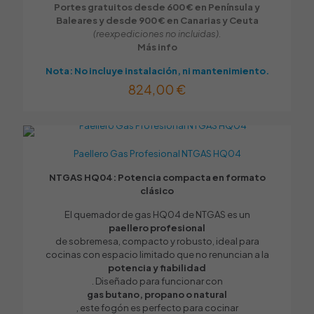
Portes gratuitos desde 600 € en Península y
Baleares y desde 900 € en Canarias y Ceuta
(reexpediciones no incluidas).
Más info
Nota: No incluye instalación, ni mantenimiento.
824,00
€
Paellero Gas Profesional NTGAS HQ04
NTGAS HQ04: Potencia compacta en formato
clásico
El quemador de gas HQ04 de NTGAS es un
paellero profesional
de sobremesa, compacto y robusto, ideal para
cocinas con espacio limitado que no renuncian a la
potencia y fiabilidad
. Diseñado para funcionar con
gas butano, propano o natural
, este fogón es perfecto para cocinar