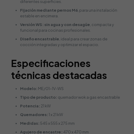
diferentes superficies.
Fijación mediante pernos M6
, para una instalación
estable en encimera.
Versión WS: sin agua y con desagüe
, compacta y
funcional para cocinas profesionales.
Diseño encastrable
, ideal para crear zonas de
cocción integradas y optimizar el espacio.
Especificaciones
técnicas destacadas
Modelo:
ME/01-1V-WS
Tipo de producto:
quemador wok a gas encastrable
Potencia:
21 kW
Quemadores:
1 x 21 kW
Medidas:
545 x 555 x 275 mm
Agujero de encastre:
470 x 470 mm