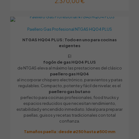
2.370,00
€
navegador para la próxima vez que comente.
Entrada de gas reversible
SÍ
Peso (Kg)
Paellero Gas Profesional NTGAS HQ04 PLUS
–
NTGAS HQ04 PLUS: Todo en uno para cocinas
exigentes
El
fogón de gas HQ04 PLUS
de NTGAS eleva al máximo las prestaciones del clásico
paellero gas HQ04
al incorporar chispero electrónico, paravientos y patas
regulables. Compacto, potente y fácil de nivelar, es el
paellero gas butano
perfecto para cocinas profesionales, food trucks y
espacios reducidos que necesitan rendimiento,
estabilidad y encendido inmediato. Ideal para preparar
paellas, guisos y recetas tradicionales con total
confianza.
Tamaños paella: desde ø250 hasta ø500 mm