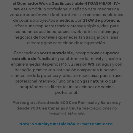
El
Quemador Wok a Gas Encastrable NTGAS ME/01-1V-
WS
es un módulo profesional diseñado para integrar una
zona de cocción wok de alta potencia en encimeras, bloques
de cocina o proyectos a medida. Con
21 kW de potencia
,
ofrece una respuesta térmica intensa y rápida, ideal para
restaurantes asiáticos, cocinas wok, hoteles, caterings y
negocios de hostelería que necesitan trabajar con llama
directa y gran capacidad de recuperación.
Fabricado en
acero inoxidable
, incorpora
wok superior
extraíble de fundición
, panel de mandos móvil y fijación a
encimera mediante pernos M6. Su versión
WS
, sin agua y con
desagüe, permite una instalación compacta y funcional,
manteniendo la potencia y robustez necesarias para un uso
profesional intensivo. Funciona con
gas natural o GLP
,
adaptándose a diferentes instalaciones de cocina
profesional.
Portes gratuitos desde 600 € en Península y Baleares y
desde 900 € en Canarias y Ceuta
(reexpediciones no
incluidas).
Más info
Nota: No incluye instalación, ni mantenimiento.