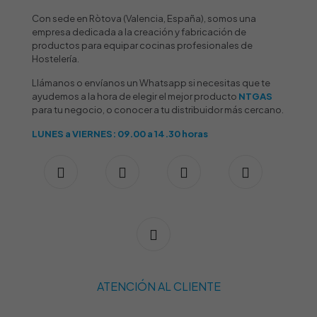
Con sede en Ròtova (Valencia, España), somos una
empresa dedicada a la creación y fabricación de
productos para equipar cocinas profesionales de
Hostelería.
Llámanos o envíanos un Whatsapp si necesitas que te
ayudemos a la hora de elegir el mejor producto
NTGAS
para tu negocio, o conocer a tu distribuidor más cercano.
LUNES a VIERNES: 09.00 a 14.30 horas
ATENCIÓN AL CLIENTE