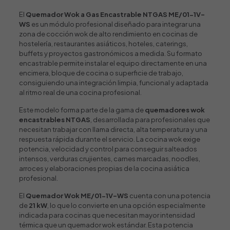
El
Quemador Wok a Gas Encastrable NTGAS ME/01-1V-
WS
es un módulo profesional diseñado para integrar una
zona de cocción wok de alto rendimiento en cocinas de
hostelería, restaurantes asiáticos, hoteles, caterings,
buffets y proyectos gastronómicos a medida. Su formato
encastrable permite instalar el equipo directamente en una
encimera, bloque de cocina o superficie de trabajo,
consiguiendo una integración limpia, funcional y adaptada
al ritmo real de una cocina profesional.
Este modelo forma parte de la gama de
quemadores wok
encastrables NTGAS
, desarrollada para profesionales que
necesitan trabajar con llama directa, alta temperatura y una
respuesta rápida durante el servicio. La cocina wok exige
potencia, velocidad y control para conseguir salteados
intensos, verduras crujientes, carnes marcadas, noodles,
arroces y elaboraciones propias de la cocina asiática
profesional.
El
Quemador Wok
ME/01-1V-WS
cuenta con una potencia
de
21 kW
, lo que lo convierte en una opción especialmente
indicada para cocinas que necesitan mayor intensidad
térmica que un quemador wok estándar. Esta potencia