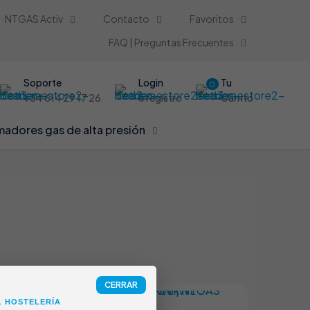
NTGAS Activ
Contacto
Favoritos
FAQ | Preguntas Frecuentes
Soporte
Login
Tu
0
+34 614 29 17 26
o registro
Carrito
adores gas de alta presión
CERRAR
L HOSTELERÍA