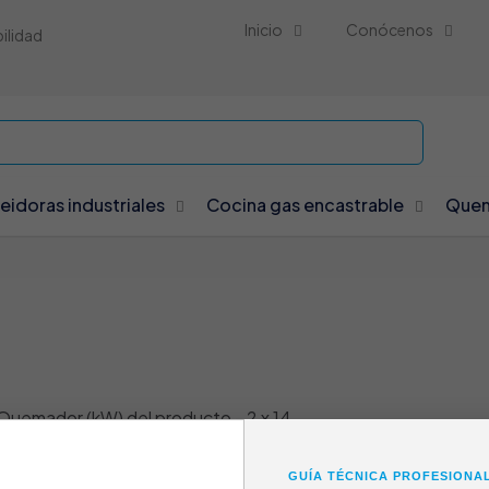
Inicio
Conócenos
bilidad
reidoras industriales
Cocina gas encastrable
Quem
Quemador (kW) del producto
-
2 x 14
GUÍA TÉCNICA PROFESIONA