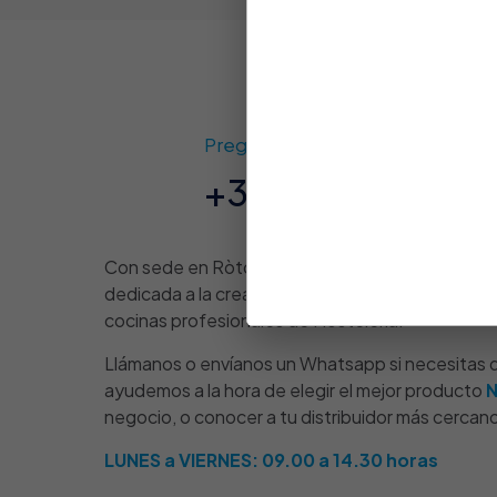
Pregúntanos
+34 614 291 726
Con sede en Ròtova (Valencia, España), somos
dedicada a la creación y fabricación de product
cocinas profesionales de Hostelería.
Llámanos o envíanos un Whatsapp si necesitas 
ayudemos a la hora de elegir el mejor producto
negocio, o conocer a tu distribuidor más cercan
LUNES a VIERNES: 09.00 a 14.30 horas