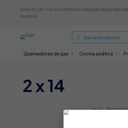
Envío en 24h. tras la confirmación del pago según disponi
de stock
Quemadores de gas
Cocina asiática
F
2 x 14
Inicio
-
Potencia 