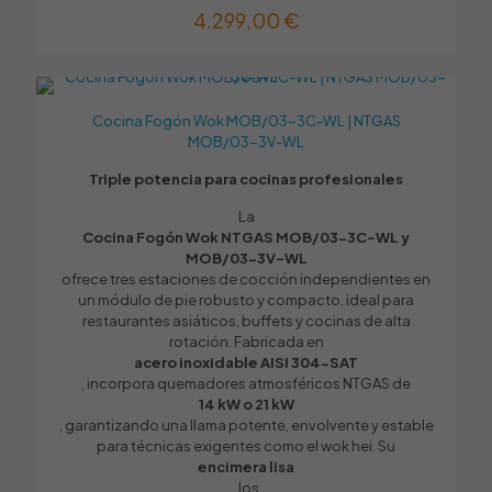
4.299,00
€
Cocina Fogón Wok MOB/03-3C-WL | NTGAS
MOB/03-3V-WL
Triple potencia para cocinas profesionales
La
Cocina Fogón Wok NTGAS MOB/03-3C-WL y
MOB/03-3V-WL
ofrece tres estaciones de cocción independientes en
un módulo de pie robusto y compacto, ideal para
restaurantes asiáticos, buffets y cocinas de alta
rotación. Fabricada en
acero inoxidable AISI 304-SAT
, incorpora quemadores atmosféricos NTGAS de
14 kW o 21 kW
, garantizando una llama potente, envolvente y estable
para técnicas exigentes como el wok hei. Su
encimera lisa
, los