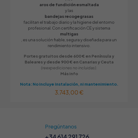
aros de fundición esmaltada
y las
bandejas recogegrasas
facilitan el trabajo diario y la higiene del entorno
profesional. Con certificación CE y sistema
multigas
, es una solución fiable, segura y diseñada para un
rendimiento intensivo.
Portes gratuitos desde 600 € en Península y
Baleares y desde 900 € en Canarias y Ceuta
(reexpediciones no incluidas).
Más info
Nota: No incluye instalación, ni mantenimiento.
3.743,00
€
Pregúntanos
+34 614 291 726