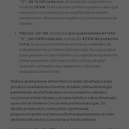
“C”, de 14 kW cada uno
, alcanzando una potencia
total de
28 kW
. Es la solución perfecta para locales que
necesitan una combinación equilibrada entre alto
rendimiento, eficiencia energética y control preciso de
la llama.
PAV/02-2V-WL
incorpora
dos quemadores NTGAS
“V”, de 21 kW cada uno
, sumando
42 kW de potencia
total
, lo que la convierte en una de las unidades de
sobremesa más potentes del mercado. Su capacidad
para generar un calor extremo y su rápida recuperación
térmica permiten afrontar producciones de gran
volumen, salteados muy exigentes y técnicas
avanzadas de wok hei.
Ambos quemadores atmosféricos están diseñados para
producir una llama envolvente, estable y llena de energía,
permitiendo al chef trabajar con movimientos rápidos,
cocciones instantáneas y el característico sabor ahumado
que solo se obtiene con un wok profesional a gas. Su
diseño potencia la combustión optimizada,
proporcionando una llama uniforme que transmite el calor
de forma eficiente y constante al fondo del wok.