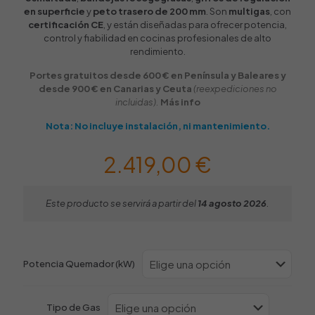
en superficie
y
peto trasero de 200 mm
. Son
multigas
, con
certificación CE
, y están diseñadas para ofrecer potencia,
control y fiabilidad en cocinas profesionales de alto
rendimiento.
Portes gratuitos desde 600 € en Península y Baleares y
desde 900 € en Canarias y Ceuta
(reexpediciones no
incluidas).
Más info
Nota: No incluye instalación, ni mantenimiento.
2.419,00
€
Este producto se servirá a partir del
14 agosto 2026
.
Potencia Quemador (kW)
Tipo de Gas