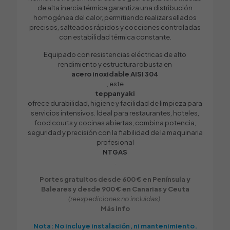
de alta inercia térmica garantiza una distribución
homogénea del calor, permitiendo realizar sellados
precisos, salteados rápidos y cocciones controladas
con estabilidad térmica constante.
Equipado con resistencias eléctricas de alto
rendimiento y estructura robusta en
acero inoxidable AISI 304
, este
teppanyaki
ofrece durabilidad, higiene y facilidad de limpieza para
servicios intensivos. Ideal para restaurantes, hoteles,
food courts y cocinas abiertas, combina potencia,
seguridad y precisión con la fiabilidad de la maquinaria
profesional
NTGAS
.
Portes gratuitos desde 600 € en Península y
Baleares y desde 900 € en Canarias y Ceuta
(reexpediciones no incluidas).
Más info
Nota: No incluye instalación, ni mantenimiento.