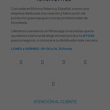
Con sede en Ròtova (Valencia, España), somos una
empresa dedicada a la creación y fabricación de
productos para equipar cocinas profesionales de
Hostelería.
Llámanos o envíanos un Whatsapp si necesitas que te
ayudemos a la hora de elegir el mejor producto
NTGAS
para tu negocio, o conocer a tu distribuidor más cercano.
LUNES a VIERNES: 09.00 a 14.30 horas
ATENCIÓN AL CLIENTE