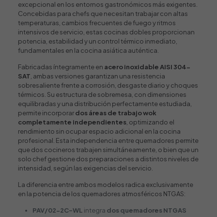
excepcional en los entornos gastronómicos más exigentes.
Concebidas para chefs que necesitan trabajar con altas
temperaturas, cambios frecuentes de fuego y ritmos
intensivos de servicio, estas cocinas dobles proporcionan
potencia, estabilidad y un control térmico inmediato,
fundamentales en la cocina asiática auténtica.
Fabricadas íntegramente en
acero inoxidable AISI 304-
SAT
, ambas versiones garantizan una resistencia
sobresaliente frente a corrosión, desgaste diario y choques
térmicos. Su estructura de sobremesa, con dimensiones
equilibradas y una distribución perfectamente estudiada,
permite incorporar
dos áreas de trabajo wok
completamente independientes
, optimizando el
rendimiento sin ocupar espacio adicional en la cocina
profesional. Esta independencia entre quemadores permite
que dos cocineros trabajen simultáneamente, o bien que un
solo chef gestione dos preparaciones a distintos niveles de
intensidad, según las exigencias del servicio.
La diferencia entre ambos modelos radica exclusivamente
en la potencia de los quemadores atmosféricos NTGAS:
PAV/02-2C-WL
integra
dos quemadores NTGAS