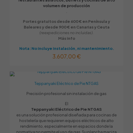
restaurantes asiáticos, buffets y cocinas de alto
Color
volumen de producción
.
Inox
,
Azul
,
Blanco
,
Naranja
,
Negro
Tipo de encimera: lisa o con agua
Portes gratuitos desde 600 € en Península y
Baleares y desde 900 € en Canarias y Ceuta
Lisa
(reexpediciones no incluidas).
Más info
Nota: No incluye instalación, ni mantenimiento.
3.607,00
€
Teppanyaki Eléctrico de Pie NTGAS
Precisión profesional sin instalación de gas
El
Teppanyaki Eléctrico de Pie NTGAS
es una solución profesional diseñada para cocinas de
hostelería que requieren equipos eléctricos de alto
rendimiento, especialmente en espacios donde la
normativa no permite el uso de gas. Su plancha maciza