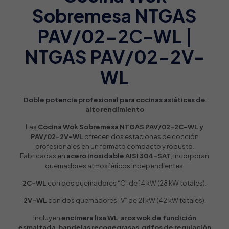
Sobremesa NTGAS
PAV/02-2C-WL |
NTGAS PAV/02-2V-
WL
Doble potencia profesional para cocinas asiáticas de
alto rendimiento
Las
Cocina Wok Sobremesa NTGAS PAV/02-2C-WL y
PAV/02-2V-WL
ofrecen dos estaciones de cocción
profesionales en un formato compacto y robusto.
Fabricadas en
acero inoxidable AISI 304-SAT
, incorporan
quemadores atmosféricos independientes:
2C-WL
con dos quemadores “C” de 14 kW (28 kW totales).
2V-WL
con dos quemadores “V” de 21 kW (42 kW totales).
Incluyen
encimera lisa WL
,
aros wok de fundición
esmaltada
,
bandejas recogegrasas
,
grifos de regulación