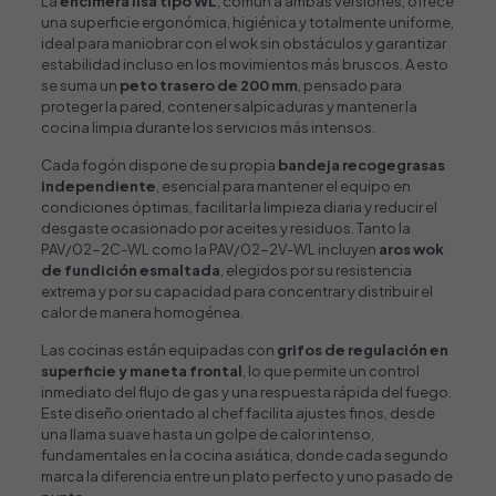
La
encimera lisa tipo WL
, común a ambas versiones, ofrece
una superficie ergonómica, higiénica y totalmente uniforme,
ideal para maniobrar con el wok sin obstáculos y garantizar
estabilidad incluso en los movimientos más bruscos. A esto
se suma un
peto trasero de 200 mm
, pensado para
proteger la pared, contener salpicaduras y mantener la
cocina limpia durante los servicios más intensos.
Cada fogón dispone de su propia
bandeja recogegrasas
independiente
, esencial para mantener el equipo en
condiciones óptimas, facilitar la limpieza diaria y reducir el
desgaste ocasionado por aceites y residuos. Tanto la
PAV/02-2C-WL como la PAV/02-2V-WL incluyen
aros wok
de fundición esmaltada
, elegidos por su resistencia
extrema y por su capacidad para concentrar y distribuir el
calor de manera homogénea.
Las cocinas están equipadas con
grifos de regulación en
superficie y maneta frontal
, lo que permite un control
inmediato del flujo de gas y una respuesta rápida del fuego.
Este diseño orientado al chef facilita ajustes finos, desde
una llama suave hasta un golpe de calor intenso,
fundamentales en la cocina asiática, donde cada segundo
marca la diferencia entre un plato perfecto y uno pasado de