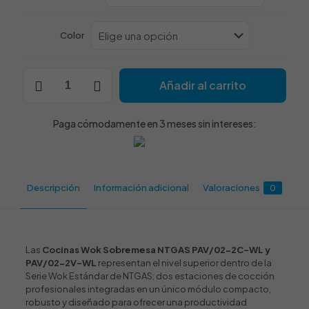
Color
Cocina
Añadir al carrito
Wok
Sobremesa
NTGAS
Paga cómodamente en 3 meses sin intereses:
PAV/02-
2C-
WL
|
NTGAS
Descripción
Información adicional
Valoraciones
0
PAV/02-
2V-
WL
cantidad
Las
Cocinas Wok Sobremesa NTGAS PAV/02-2C-WL y
PAV/02-2V-WL
representan el nivel superior dentro de la
Serie Wok Estándar de NTGAS: dos estaciones de cocción
profesionales integradas en un único módulo compacto,
robusto y diseñado para ofrecer una productividad