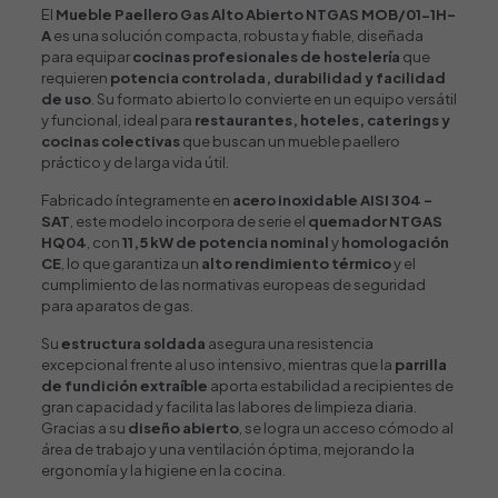
El
Mueble Paellero Gas Alto Abierto NTGAS MOB/01-1H-
A
es una solución compacta, robusta y fiable, diseñada
para equipar
cocinas profesionales de hostelería
que
requieren
potencia controlada, durabilidad y facilidad
de uso
. Su formato abierto lo convierte en un equipo versátil
y funcional, ideal para
restaurantes, hoteles, caterings y
cocinas colectivas
que buscan un mueble paellero
práctico y de larga vida útil.
Fabricado íntegramente en
acero inoxidable AISI 304 –
SAT
, este modelo incorpora de serie el
quemador NTGAS
HQ04
, con
11,5 kW de potencia nominal
y
homologación
CE
, lo que garantiza un
alto rendimiento térmico
y el
cumplimiento de las normativas europeas de seguridad
para aparatos de gas.
Su
estructura soldada
asegura una resistencia
excepcional frente al uso intensivo, mientras que la
parrilla
de fundición extraíble
aporta estabilidad a recipientes de
gran capacidad y facilita las labores de limpieza diaria.
Gracias a su
diseño abierto
, se logra un acceso cómodo al
área de trabajo y una ventilación óptima, mejorando la
ergonomía y la higiene en la cocina.