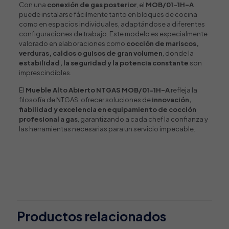
Con una
conexión de gas posterior
, el
MOB/01-1H-A
puede instalarse fácilmente tanto en bloques de cocina
como en espacios individuales, adaptándose a diferentes
configuraciones de trabajo. Este modelo es especialmente
valorado en elaboraciones como
cocción de mariscos,
verduras, caldos o guisos de gran volumen
, donde la
estabilidad, la seguridad y la potencia constante
son
imprescindibles.
El
Mueble Alto Abierto NTGAS MOB/01-1H-A
refleja la
filosofía de NTGAS: ofrecer soluciones de
innovación,
fiabilidad y excelencia en equipamiento de cocción
profesional a gas
, garantizando a cada chef la confianza y
las herramientas necesarias para un servicio impecable.
Valoraciones
Tipo de producto
Paellero
,
Quemador
No hay valoraciones aún.
Tipo de instalación
Sé el primero en valorar “Mueble
De pie
Paellero Gas Alto Abierto NTGAS
Productos relacionados
Opciones de quemador
MOB/01-1H-A”