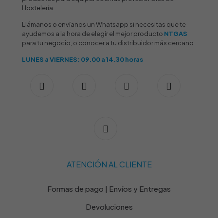
Hostelería.
Llámanos o envíanos un Whatsapp si necesitas que te
ayudemos a la hora de elegir el mejor producto
NTGAS
para tu negocio, o conocer a tu distribuidor más cercano.
LUNES a VIERNES: 09.00 a 14.30 horas
ATENCIÓN AL CLIENTE
Formas de pago | Envíos y Entregas
Devoluciones