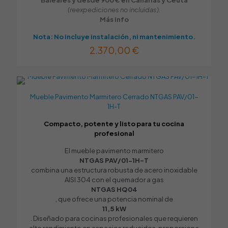
Baleares y desde 900 € en Canarias y Ceuta
(reexpediciones no incluidas).
Más info
Nota: No incluye instalación, ni mantenimiento.
2.370,00
€
Mueble Pavimento Marmitero Cerrado NTGAS PAV/01-
1H-T
Compacto, potente y listo para tu cocina
profesional
El mueble pavimento marmitero
NTGAS PAV/01-1H-T
combina una estructura robusta de acero inoxidable
AISI 304 con el quemador a gas
NTGAS HQ04
, que ofrece una potencia nominal de
11,5 kW
. Diseñado para cocinas profesionales que requieren