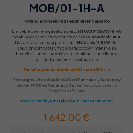
MOB/01-1H-A
Potencia concentrada en un diseño abierto
El mueble
paellero gas
alto abierto
NTGAS MOB/01-1H-A
combina una estructura robusta en
acero inoxidable AISI
304
con el quemador profesional
HQ04 de 11,5 kW
. Una
solución compacta y fiable para cocción intensiva en
hostelería, ofreciendo máxima seguridad, estabilidad y
facilidad de limpieza en el día a día.
Tamaños paella: desde ø250 hasta ø500 cm
Portes gratuitos desde 600 € en Península y Baleares y
desde 900 € en Canarias y Ceuta
(reexpediciones no
incluidas).
Más info
Nota: No incluye instalación, ni mantenimiento.
1.642,00
€