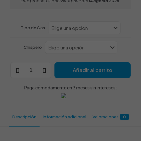
Este producto se servirá a partir del
14 agosto 2026
.
Tipo de Gas
Chispero
Mueble
Añadir al carrito
Paellero
Gas
Alto
Paga cómodamente en 3 meses sin intereses:
Abierto
NTGAS
MOB/01-
1H-
A
Descripción
Información adicional
Valoraciones
0
cantidad