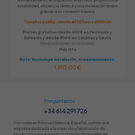
alto rendimiento en espacios reducidos, proporciona
estabilidad, eficiencia térmica y una instalación limpia
gracias a su conexión trasera.
Tamaños paella: desde ø250 hasta ø500 cm
Portes gratuitos desde 600 € en Península y
Baleares y desde 900 € en Canarias y Ceuta
(reexpediciones no incluidas).
Más info
Nota: No incluye instalación, ni mantenimiento.
1.910,00
€
Pregúntanos
+34 614 291 726
Con sede en Ròtova (Valencia, España), somos una
empresa dedicada a la creación y fabricación de
productos para equipar cocinas profesionales de