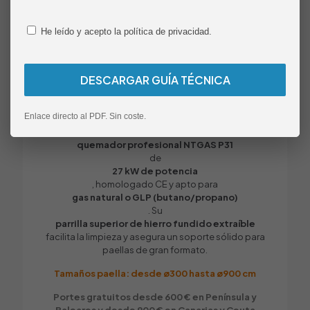
mueble paellero gas NTGAS MOB/01-1P-T
está diseñado para responder a las exigencias de la
SÍ (quemador)
hostelería moderna. Fabricado íntegramente en
He leído y acepto la política de privacidad.
Termopar
acero inoxidable de alta calidad
y con
SÍ
estructura soldada
Protector de piloto antiderrames
, garantiza una
durabilidad superior
SÍ
incluso en los entornos de trabajo más intensivos.
Enlace directo al PDF. Sin coste.
Este modelo integra el
quemador profesional NTGAS P31
de
27 kW de potencia
, homologado CE y apto para
gas natural o GLP (butano/propano)
. Su
parrilla superior de hierro fundido extraíble
facilita la limpieza y asegura un soporte sólido para
paellas de gran formato.
Tamaños paella: desde ø300 hasta ø900 cm
Portes gratuitos desde 600 € en Península y