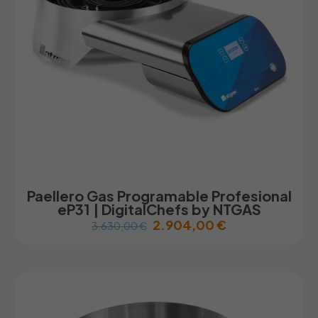
en
la
página
de
producto
Paellero Gas Programable Profesional
eP31 | DigitalChefs by NTGAS
2.904,00
€
3.630,00
€
Este
producto
tiene
múltiples
variantes.
Las