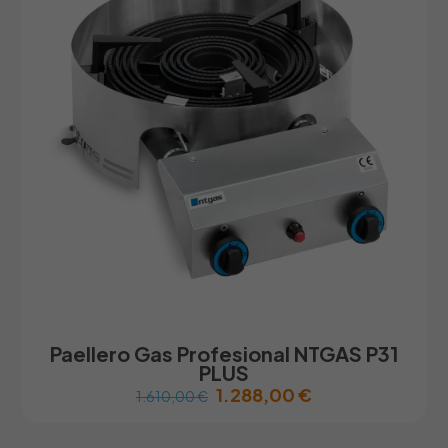
opciones
se
pueden
elegir
en
la
página
de
producto
Paellero Gas Profesional NTGAS P31
PLUS
1.288,00
€
1.610,00
€
Este
producto