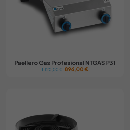
Paellero Gas Profesional NTGAS P31
896,00
€
1.120,00
€
Este
producto
tiene
múltiples
variantes.
Las
opciones
se
pueden
elegir