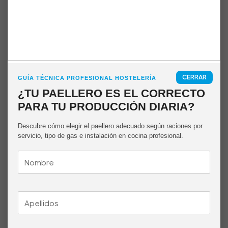
Este
elegir
producto
en
tiene
la
múltiples
página
variantes.
Mueble Paellero Gas Alto Cerrado
de
Las
NTGAS MOB/01-1P-T
producto
opciones
2.370,00
€
2.962,00
€
se
CERRAR
pueden
GUÍA TÉCNICA PROFESIONAL HOSTELERÍA
Este
elegir
¿TU PAELLERO ES EL CORRECTO
producto
en
tiene
PARA TU PRODUCCIÓN DIARIA?
la
múltiples
página
variantes.
Descubre cómo elegir el paellero adecuado según raciones por
de
Las
servicio, tipo de gas e instalación en cocina profesional.
producto
opciones
se
pueden
elegir
en
la
página
de
producto