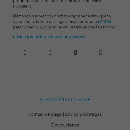
productos para equipar cocinas profesionales de
Hostelería.
Llámanos o envíanos un Whatsapp si necesitas que te
ayudemos a la hora de elegir el mejor producto
NTGAS
para tu negocio, o conocer a tu distribuidor más cercano.
LUNES a VIERNES: 09.00 a 14.30 horas
ATENCIÓN AL CLIENTE
Formas de pago | Envíos y Entregas
Devoluciones