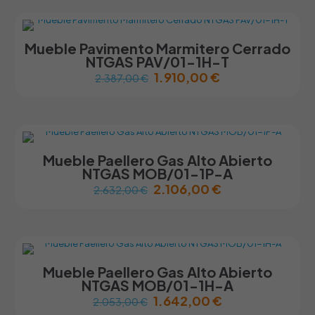
en
tiene
la
múltiples
página
variantes.
Mueble Pavimento Marmitero Cerrado
de
Las
NTGAS PAV/01-1H-T
producto
opciones
1.910,00
€
2.387,00
€
se
pueden
Este
elegir
producto
en
tiene
la
múltiples
página
variantes.
Mueble Paellero Gas Alto Abierto
de
Las
NTGAS MOB/01-1P-A
producto
opciones
2.106,00
€
2.632,00
€
se
pueden
Este
elegir
producto
en
tiene
la
múltiples
página
variantes.
Mueble Paellero Gas Alto Abierto
de
Las
NTGAS MOB/01-1H-A
producto
opciones
1.642,00
€
2.053,00
€
se
pueden