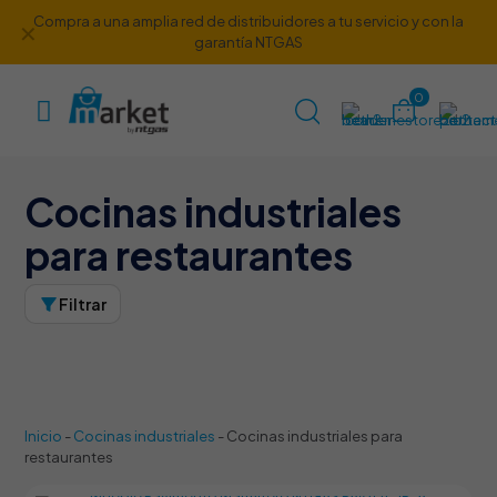
Compra a una amplia red de distribuidores a tu servicio y con la
✕
garantía NTGAS
0
Cocinas industriales
para restaurantes
Filtrar
Inicio
-
Cocinas industriales
-
Cocinas industriales para
restaurantes