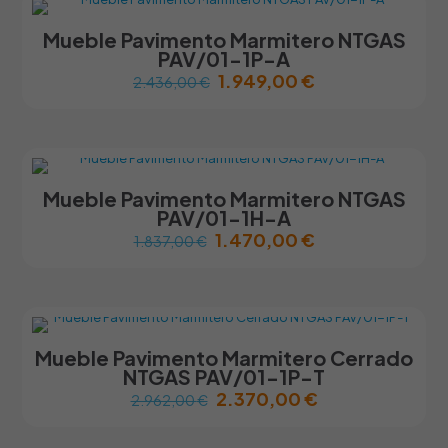
Mueble Pavimento Marmitero NTGAS
PAV/01-1P-A
1.949,00
€
2.436,00
€
Este
producto
tiene
múltiples
variantes.
Mueble Pavimento Marmitero NTGAS
Las
PAV/01-1H-A
opciones
1.470,00
€
1.837,00
€
se
pueden
Este
elegir
producto
en
tiene
la
múltiples
página
variantes.
Mueble Pavimento Marmitero Cerrado
de
Las
NTGAS PAV/01-1P-T
producto
opciones
2.370,00
€
2.962,00
€
se
pueden
Este
elegir
producto