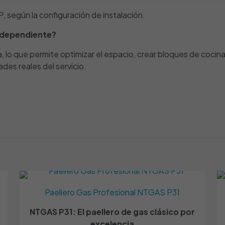
P, según la configuración de instalación.
independiente?
a, lo que permite optimizar el espacio, crear bloques de cocina
ades reales del servicio.
Valoraciones
es aún.
o en valorar “Módulo cocina gas encastrable
 | NTGAS ME/03-3N-L”
orreo electrónico no será publicada.
Los campos obligatorios
Paellero Gas Profesional NTGAS P31
NTGAS P31: El paellero de gas clásico por
Butano / Pr
excelencia