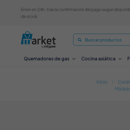
Envío en 24h. tras la confirmación del pago según disponi
de stock
Quemadores de gas
Cocina asiática
F
Inicio
Cocin
Módulo