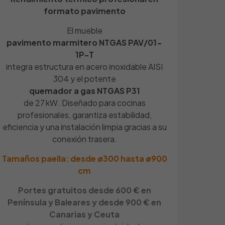
formato pavimento
3
El mueble
NO
pavimento marmitero NTGAS PAV/01-
1P-T
pero
,
Sin chispero
integra estructura en acero inoxidable AISI
304 y el potente
quemador a gas NTGAS P31
1200 x 350 x 260
 nombre, correo
de 27 kW. Diseñado para cocinas
 web en este
profesionales, garantiza estabilidad,
a la próxima vez
eficiencia y una instalación limpia gracias a su
1110 x 290
conexión trasera.
Tamaños paella: desde ø300 hasta ø900
3
cm
SÍ
Portes gratuitos desde 600 € en
Península y Baleares y desde 900 € en
Canarias y Ceuta
SÍ