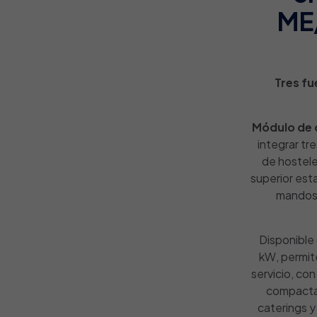
ME
Tres fu
Módulo de 
integrar tr
de hostele
superior est
mandos 
Disponible
kW, permite
servicio, co
compacta,
caterings 