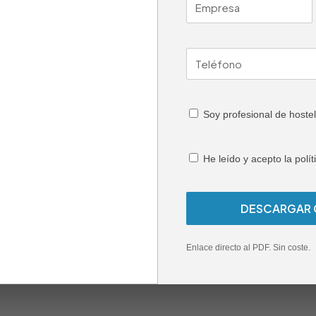
e permite crear líneas de trabajo más fluidas, mejorar la erg
adaptada al tipo de servicio, volumen de producción y estilo
sobre los módulos de cocina 
L?
Soy profesional de hostel
nal con tres zonas de cocción, diseñado para integrarse en 
He leído y acepto la polít
ersión N?
 de 5 kW y la letra N quemadores de 7,5 kW. La versión ME/03
o?
Enlace directo al PDF. Sin coste.
 restaurantes, hoteles, caterings, colectividades y negocio