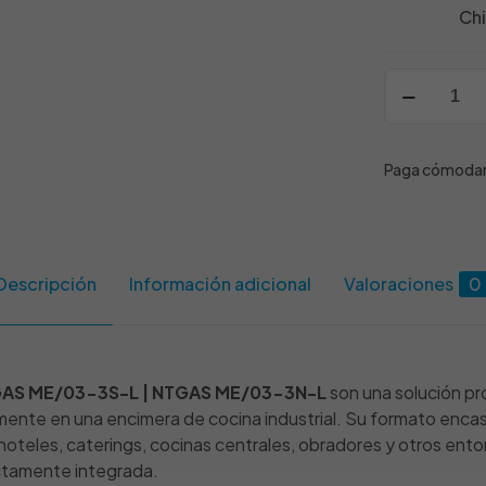
Ch
Módulo
cocina
gas
encastrable
Paga cómodame
NTGAS
ME/03-
3S-
L
Descripción
Información adicional
Valoraciones
0
|
NTGAS
ME/03-
3N-
TGAS ME/03-3S-L | NTGAS ME/03-3N-L
son una solución pr
L
mente en una encimera de cocina industrial. Su formato encast
cantidad
oteles, caterings, cocinas centrales, obradores y otros ent
ectamente integrada.