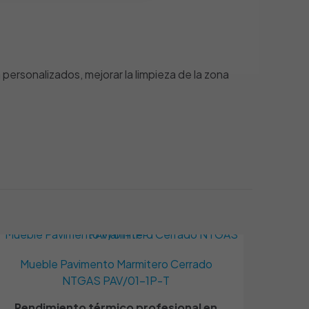
 personalizados, mejorar la limpieza de la zona
Quemador
Encastrable
 NTGAS
3 x 5
,
3 x 7,5
 están marcados
Mueble Pavimento Marmitero Cerrado
1/2"
NTGAS PAV/01-1P-T
opano
,
Gas Natural
Rendimiento térmico profesional en