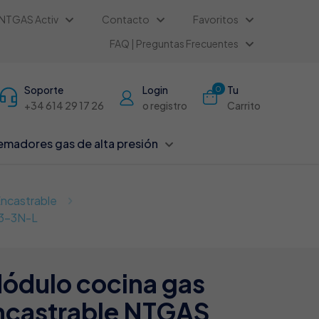
NTGAS Activ
Contacto
Favoritos
FAQ | Preguntas Frecuentes
Soporte
Login
Tu
0
+34 614 29 17 26
o registro
Carrito
madores gas de alta presión
ncastrable
03-3N-L
ódulo cocina gas
ncastrable NTGAS