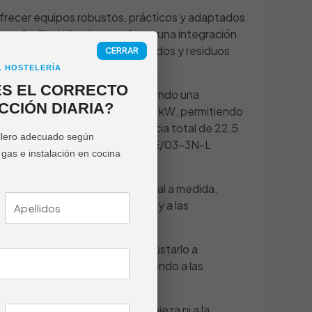
 ofrecer equipos robustos, prácticos y adaptados
io, facilita la limpieza y ofrece una integración
derrames ayuda a contener líquidos y residuos
CERRAR
L HOSTELERÍA
ES EL CORRECTO
 de cocción en línea, manteniendo una
CCIÓN DIARIA?
 tipo S de 5 kW o tipo N de 7,5 kW, permitiendo
7,5 kW, alcanzando una potencia total de 22,5
llero adecuado según
ante. Mientras que la versión ME/03-3N-L
e gas e instalación en cocina
en proyectos de cocina profesional a medida.
a configuración de la encimera y a las
tural o GLP, lo que permite ajustarlo a
con homologación CE, respondiendo a las
enunciar a la facilidad de limpieza ni a la