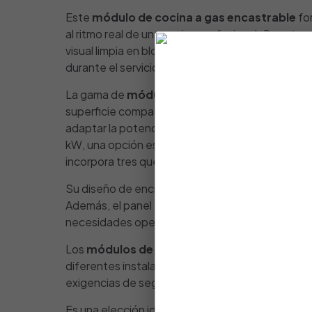
Este
módulo de cocina a gas encastrable
for
al ritmo real de una cocina profesional. Su estruc
visual limpia en bloques de cocina o encimeras 
durante el servicio, mejorando la higiene y la co
La gama de
módulos de cocina gas encastra
superficie compacta, ordenada y eficiente. Seg
adaptar la potencia a las necesidades de cada 
kW, una opción especialmente indicada para ela
incorpora tres quemadores de 5 kW, alcanzando 
Su diseño de encimera lisa facilita el trabajo c
Además, el panel de mandos móvil aporta versatili
necesidades operativas de cada espacio.
Los
módulos de cocina gas encastrable N
diferentes instalaciones profesionales. Como e
exigencias de seguridad, resistencia y fiabilidad 
Es una elección ideal para cocinas que buscan una